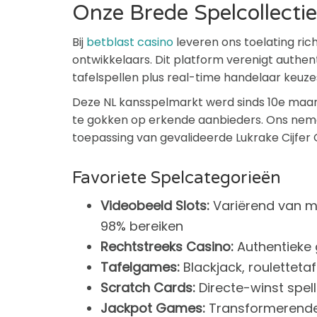
Onze Brede Spelcollectie
Bij
betblast casino
leveren ons toelating ric
ontwikkelaars. Dit platform verenigt authe
tafelspellen plus real-time handelaar keuze
Deze NL kansspelmarkt werd sinds 10e maand
te gokken op erkende aanbieders. Ons nemen
toepassing van gevalideerde Lukrake Cijfer
Favoriete Spelcategorieën
Videobeeld Slots:
Variërend van me
98% bereiken
Rechtstreeks Casino:
Authentieke 
Tafelgames:
Blackjack, rouletteta
Scratch Cards:
Directe-winst spell
Jackpot Games:
Transformerende 