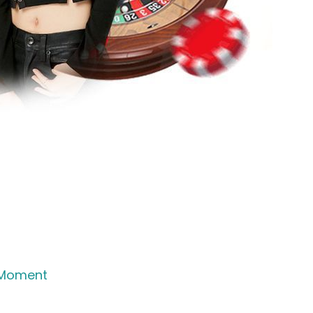
 Moment