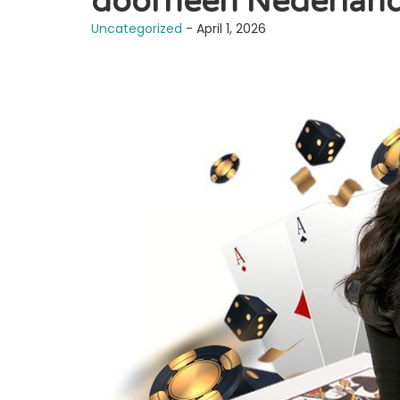
doorheen Nederlan
Uncategorized
- April 1, 2026