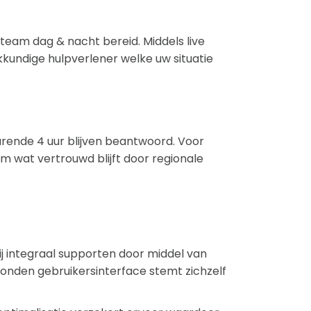
tteam dag & nacht bereid. Middels live
kkundige hulpverlener welke uw situatie
durende 4 uur blijven beantwoord. Voor
m wat vertrouwd blijft door regionale
j integraal supporten door middel van
onden gebruikersinterface stemt zichzelf