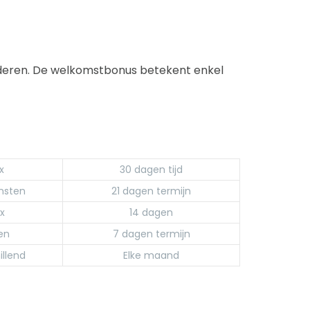
rderen. De welkomstbonus betekent enkel
x
30 dagen tijd
nsten
21 dagen termijn
x
14 dagen
en
7 dagen termijn
illend
Elke maand